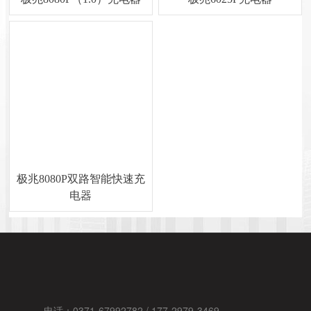
极兆8080P双路智能快速充
电器
电话：0371-67992782 / 177-2979-3469